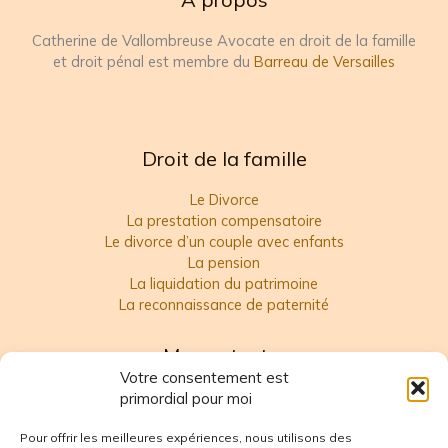
Catherine de Vallombreuse Avocate en droit de la famille
et droit pénal est membre du
Barreau de Versailles
Droit de la famille
Le Divorce
La prestation compensatoire
Le divorce d’un couple avec enfants
La pension
La liquidation du patrimoine
La reconnaissance de paternité
Me contacter
Votre consentement est
Catherine DE VALLOMBREUSE
primordial pour moi
Pour offrir les meilleures expériences, nous utilisons des
22 rue Saintine, Résidence le Champ des Oiseaux, Bât. C
6