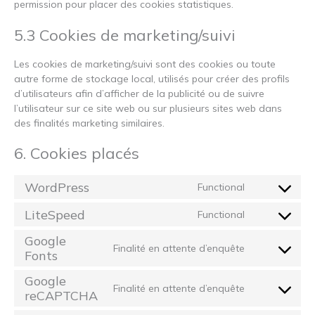
permission pour placer des cookies statistiques.
5.3 Cookies de marketing/suivi
Les cookies de marketing/suivi sont des cookies ou toute
autre forme de stockage local, utilisés pour créer des profils
d’utilisateurs afin d’afficher de la publicité ou de suivre
l’utilisateur sur ce site web ou sur plusieurs sites web dans
des finalités marketing similaires.
6. Cookies placés
WordPress
Functional
Consent
to
LiteSpeed
Functional
Consent
service
to
wordpress
Google
Finalité en attente d’enquête
service
Fonts
Consent
litespeed
to
Google
service
Finalité en attente d’enquête
reCAPTCHA
Consent
google-
to
fonts