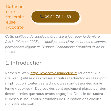
Aller
Catherin
au
e de
contenu
Vallombr
09 81 76 44 69
euse
Politique de cookies (UE)
Avocate
Cette politique de cookies a été mise à jour pour la dernière
fois le 24 mars 2025 et s’applique aux citoyens et aux résidents
permanents légaux de l’Espace Économique Européen et de la
Suisse.
1. Introduction
Notre site web,
https://avocatvallombreuse.fr
(ci-après : « le
site web ») utilise des cookies et autres technologies liées (par
simplification, toutes ces technologies sont désignées par le
terme « cookies »). Des cookies sont également placés par des
tierces parties que nous avons engagées. Dans le document
ci-dessous, nous vous informons de l’utilisation des cookies
sur notre site web.