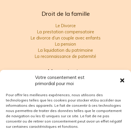
Droit de la famille
Le Divorce
La prestation compensatoire
Le divorce d’un couple avec enfants
La pension
La liquidation du patrimoine
La reconnaissance de paternité
Me contacter
Votre consentement est
Catherine DE VALLOMBREUSE
primordial pour moi
Pour offrir les meilleures expériences, nous utilisons des
22 rue Saintine, Résidence le Champ des Oiseaux, Bât. C
6
technologies telles que les cookies pour stocker et/ou accéder aux
informations des appareils. Le fait de consentir à ces technologies
78160 MARLY-LE-ROI
nous permettra de traiter des données telles que le comportement
de navigation ou les ID uniques sur ce site. Le fait de ne pas
consentir ou de retirer son consentement peut avoir un effet négatif
Mail :
catherine@avocatvallombreuse.fr
sur certaines caractéristiques et fonctions.