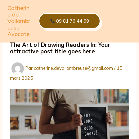
Aller
Catherin
au
e de
contenu
Vallombr
09 81 76 44 69
euse
Avocate
The Art of Drawing Readers In: Your
attractive post title goes here
Par
catherine.devallombreuse@gmail.com
/
15
mars 2025